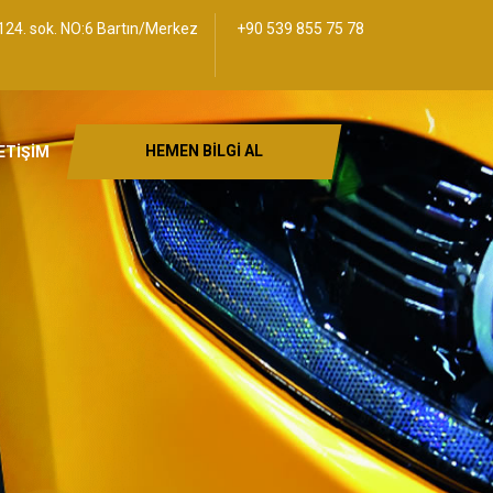
124. sok. NO:6 Bartın/Merkez
+90 539 855 75 78
HEMEN BİLGİ AL
ETİŞİM