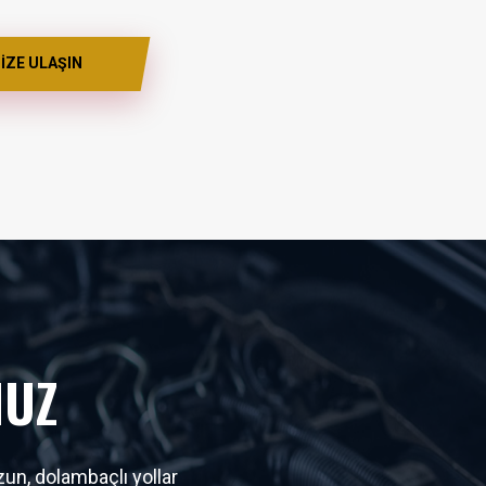
İZE ULAŞIN
MUZ
un, dolambaçlı yollar