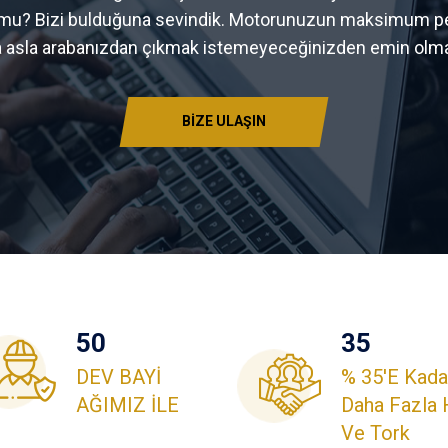
or mu? Bizi bulduğuna sevindik. Motorunuzun maksimum p
a asla arabanızdan çıkmak istemeyeceğinizden emin olma
BİZE ULAŞIN
50
35
DEV BAYİ
% 35'e Kada
AĞIMIZ İLE
Daha Fazla
Ve Tork