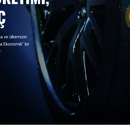
Ç
za ve ülkemizin
ha Ekonomik" bir
.