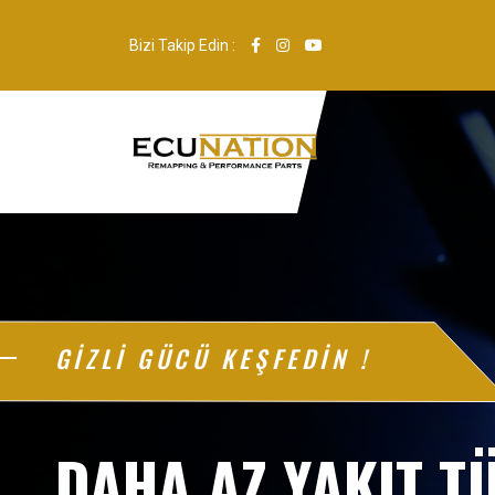
Bizi Takip Edin :
GİZLİ GÜCÜ KEŞFEDİN !
DAHA AZ YAKIT TÜ