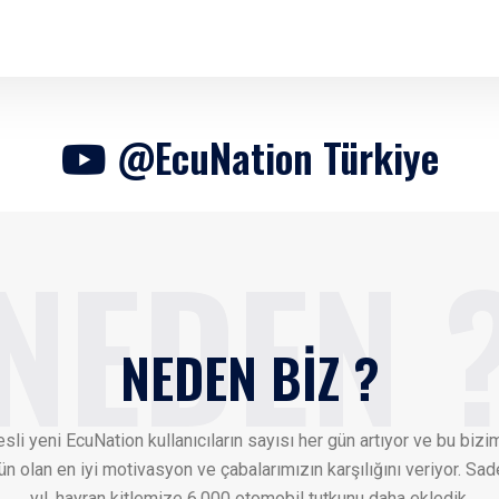
@EcuNation Türkiye
NEDEN BİZ ?
sli yeni EcuNation kullanıcıların sayısı her gün artıyor ve bu bizim
 olan en iyi motivasyon ve çabalarımızın karşılığını veriyor. Sa
yıl, hayran kitlemize 6.000 otomobil tutkunu daha ekledik.