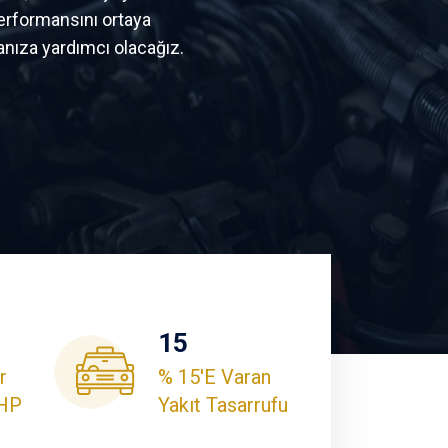
erformansını ortaya
nıza yardımcı olacağız.
15
r
% 15'e Varan
 HP
Yakıt Tasarrufu