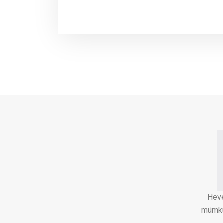
Heve
mümkün